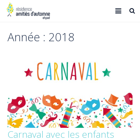
Accueil
Année :
2018
Qui sommes-nous ?
Résidence
Projet santé
Contact
Carnaval avec les enfants