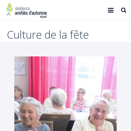
Accueil
Culture de la fête
Qui sommes-nous ?
Résidence
Projet santé
Contact