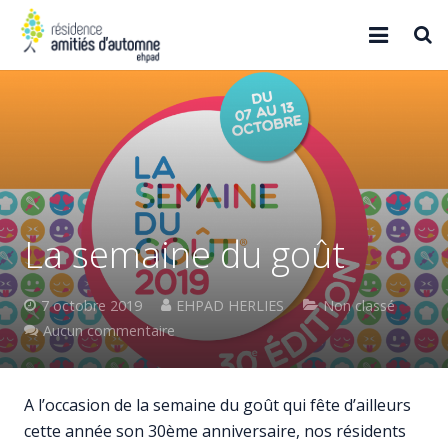
Accueil
Qui sommes-nous ?
Résidence
Projet santé
La semaine du goût
Contact
7 octobre 2019
EHPAD HERLIES
Non classé
Aucun commentaire
A l’occasion de la semaine du goût qui fête d’ailleurs
cette année son 30ème anniversaire, nos résidents