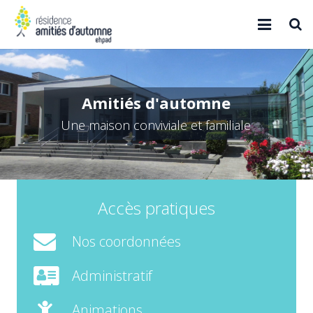
Accueil
Qui sommes-nous ?
A
m
i
t
i
é
s
d
'
a
u
t
o
m
n
e
U
n
e
m
a
i
s
o
n
c
o
n
v
i
v
i
a
l
e
e
t
f
a
m
i
l
i
a
l
e
Résidence
Projet santé
Contact
Accès pratiques
Nos coordonnées
Administratif
Animations